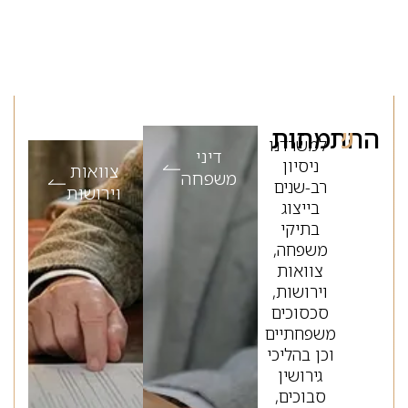
שלנו
ההתמחות
למשרדנו
דיני
ניסיון
צוואות
משפחה
רב-שנים
וירושות
בייצוג
בתיקי
משפחה,
צוואות
וירושות,
סכסוכים
משפחתיים
וכן בהליכי
גירושין
סבוכים,