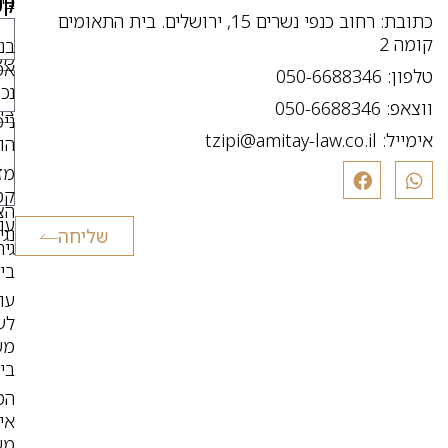
בי
קש
כתובת: רחוב כנפי נשרים 15, ירושלים. בית התאומים
מו
או
קומה 2
בנ
מכ
אס
טלפון: 050-6688346
תו
נכו
ווצאפ: 050-6688346
צו
ניכ
קש
אימייל:
tzipi@amitay-law.co.il
הו
מד
מז
פר
קט
הצ
עור
נג
שליחה
גיר
בי
עור
לענ
מש
בי
הס
איז
מש