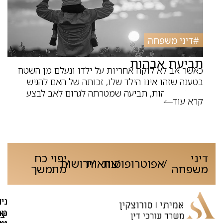
#
דיני משפחה
תביעת אבהות
כאשר אב לא לוקח אחריות על ילדו ונעלם מן השטח
בטענה שזהו אינו הילד שלו, זכותה של האם להגיש
תביעת אבהות, תביעה שמטרתה לגרום לאב לבצע
קרא עוד
דיני
יפוי כח
אפוטרופוסות
צוואות
ירושות
/
/
/
/
משפחה
מתמשך
ניו
מה
יצ
נו