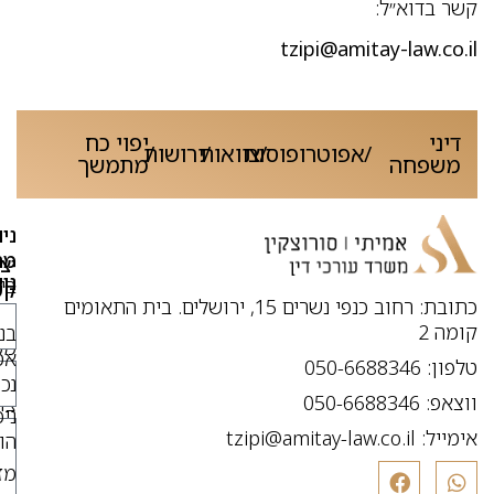
קשר בדוא״ל:
tzipi@amitay-law.co.il
דיני
יפוי כח
/
/
אפוטרופוסות
/
צוואות
/
ירושות
משפחה
מתמשך
ניו
מה
יצ
נו
בי
קש
כתובת: רחוב כנפי נשרים 15, ירושלים. בית התאומים
מו
או
קומה 2
בנ
מכ
אס
טלפון: 050-6688346
תו
נכו
ווצאפ: 050-6688346
צו
ניכ
קש
אימייל:
tzipi@amitay-law.co.il
הו
מד
מז
פר