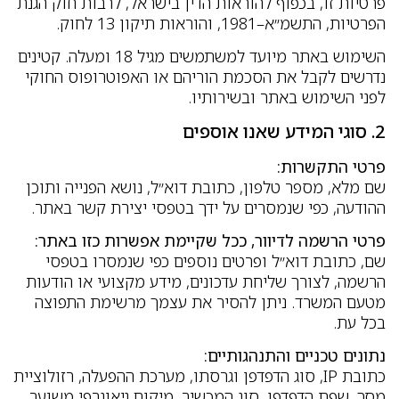
פרטיות זו, בכפוף להוראות הדין בישראל, לרבות חוק הגנת
הפרטיות, התשמ״א–1981, והוראות תיקון 13 לחוק.
השימוש באתר מיועד למשתמשים מגיל 18 ומעלה. קטינים
נדרשים לקבל את הסכמת הוריהם או האפוטרופוס החוקי
לפני השימוש באתר ובשירותיו.
2. סוגי המידע שאנו אוספים
פרטי התקשרות:
שם מלא, מספר טלפון, כתובת דוא״ל, נושא הפנייה ותוכן
ההודעה, כפי שנמסרים על ידך בטפסי יצירת קשר באתר.
פרטי הרשמה לדיוור, ככל שקיימת אפשרות כזו באתר:
שם, כתובת דוא״ל ופרטים נוספים כפי שנמסרו בטפסי
הרשמה, לצורך שליחת עדכונים, מידע מקצועי או הודעות
מטעם המשרד. ניתן להסיר את עצמך מרשימת התפוצה
בכל עת.
נתונים טכניים והתנהגותיים:
כתובת IP, סוג הדפדפן וגרסתו, מערכת ההפעלה, רזולוציית
מסך, שפת הדפדפן, סוג המכשיר, מיקום גיאוגרפי משוער,