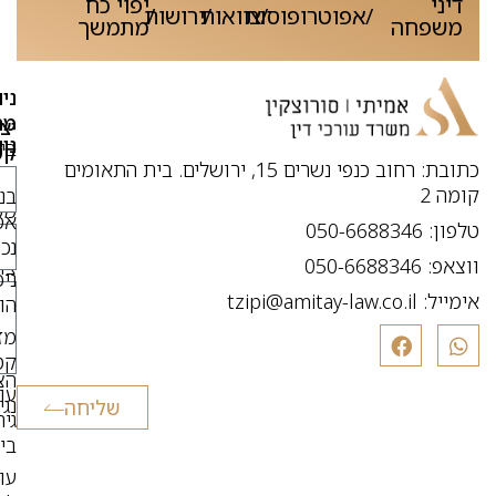
דיני
יפוי כח
/
/
אפוטרופוסות
/
צוואות
/
ירושות
משפחה
מתמשך
ניו
מה
יצ
נו
בי
קש
כתובת: רחוב כנפי נשרים 15, ירושלים. בית התאומים
מו
או
קומה 2
בנ
מכ
אס
טלפון: 050-6688346
תו
נכו
ווצאפ: 050-6688346
צו
ניכ
קש
אימייל:
tzipi@amitay-law.co.il
הו
מד
מז
פר
קט
הצ
עור
נג
שליחה
גיר
בי
עור