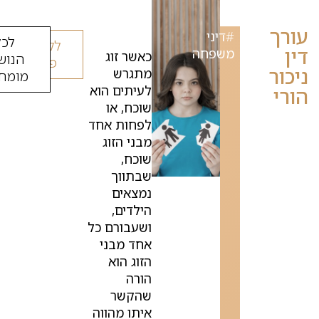
עורך
#
דיני
לכל
לקביעת
דין
משפחה
כאשר זוג
הנוש
פגישה
ניכור
מתגרש
מומחי
לעיתים הוא
הורי
שוכח, או
לפחות אחד
מבני הזוג
שוכח,
שבתווך
נמצאים
הילדים,
ושעבורם כל
אחד מבני
הזוג הוא
הורה
שהקשר
איתו מהווה