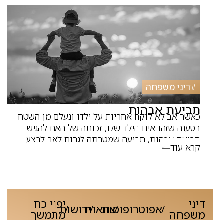
#
דיני משפחה
תביעת אבהות
כאשר אב לא לוקח אחריות על ילדו ונעלם מן השטח
בטענה שזהו אינו הילד שלו, זכותה של האם להגיש
תביעת אבהות, תביעה שמטרתה לגרום לאב לבצע
קרא עוד
דיני
יפוי כח
אפוטרופוסות
צוואות
ירושות
/
/
/
/
משפחה
מתמשך