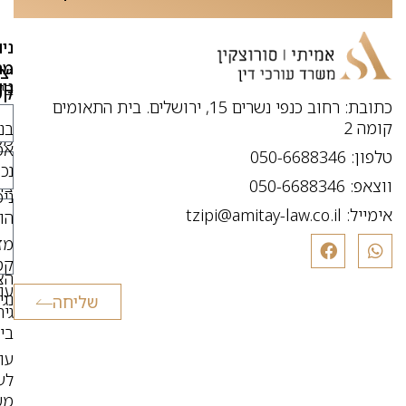
ניו
מה
יצ
נו
בי
קש
כתובת: רחוב כנפי נשרים 15, ירושלים. בית התאומים
מו
או
קומה 2
בנ
מכ
אס
טלפון: 050-6688346
תו
נכו
ווצאפ: 050-6688346
צו
ניכ
קש
אימייל:
tzipi@amitay-law.co.il
הו
מד
מז
פר
קט
הצ
עור
נג
שליחה
גיר
בי
עור
לענ
מש